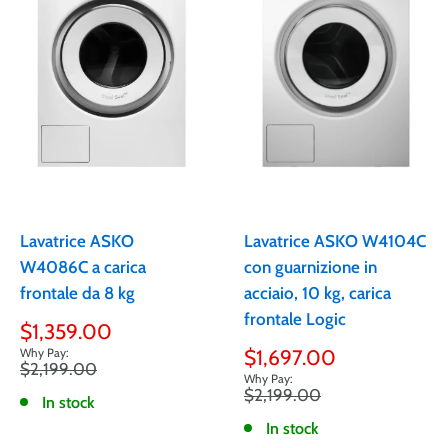
Lavatrice ASKO
Lavatrice ASKO W4104C
W4086C a carica
con guarnizione in
frontale da 8 kg
acciaio, 10 kg, carica
frontale Logic
Prezzo
$1,359.00
scontato
Prezzo
$1,697.00
Prezzo
$2,199.00
scontato
Prezzo
$2,199.00
In stock
In stock