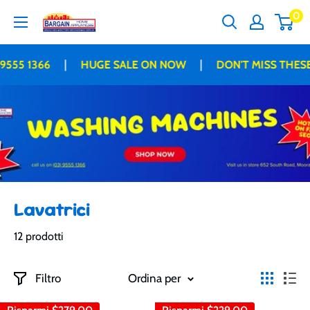
Vai
0
Bargain
al
Home
contenuto
Appliances
|
|
55 1366
HUGE SALE ON NOW
DON'T MISS THESE 
Lavatrici
12 prodotti
Filtro
Ordina per