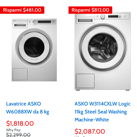
Risparmi
$481.00
Risparmi
$812.00
Lavatrice ASKO
ASKO W3114CXLW Logic
W6088XW da 8 kg
11kg Steel Seal Washing
Machine-White
Prezzo
$1,818.00
scontato
Prezzo
$2,087.00
Prezzo
$2,299.00