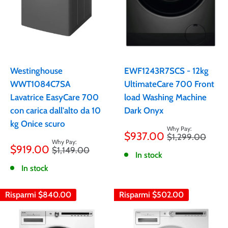
Westinghouse
EWF1243R7SCS - 12kg
WWT1084C7SA
UltimateCare 700 Front
Lavatrice EasyCare 700
load Washing Machine
con carica dall'alto da 10
Dark Onyx
kg Onice scuro
Prezzo
$937.00
Prezzo
$1,299.00
scontato
Prezzo
$919.00
Prezzo
$1,149.00
scontato
In stock
In stock
Risparmi
$840.00
Risparmi
$502.00