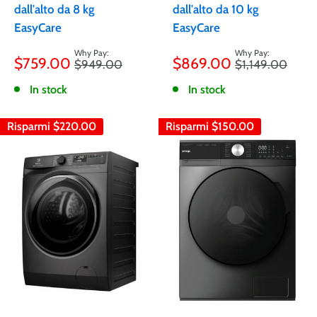
dall'alto da 8 kg
dall'alto da 10 kg
EasyCare
EasyCare
Prezzo
Prezzo
$759.00
$869.00
Prezzo
Prezzo
$949.00
$1,149.00
scontato
scontato
In stock
In stock
Risparmi
$220.00
Risparmi
$150.00