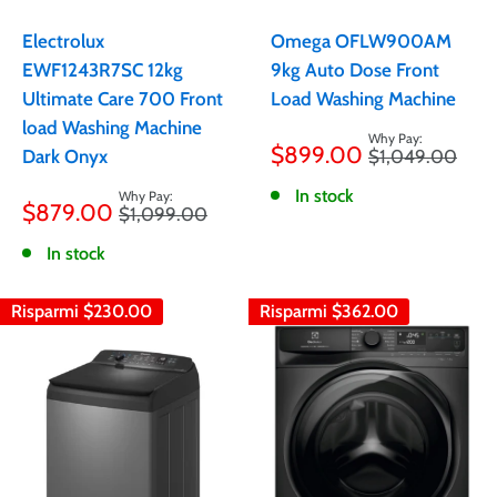
Electrolux
Omega OFLW900AM
EWF1243R7SC 12kg
9kg Auto Dose Front
Ultimate Care 700 Front
Load Washing Machine
load Washing Machine
Prezzo
$899.00
Prezzo
Dark Onyx
$1,049.00
scontato
Prezzo
In stock
$879.00
Prezzo
$1,099.00
scontato
In stock
Risparmi
$230.00
Risparmi
$362.00