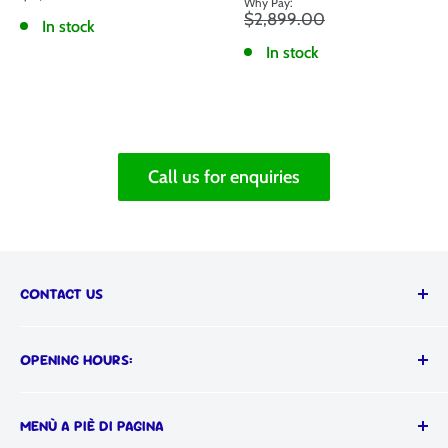
scontato
Prezzo
$2,899.00
In stock
In stock
Call us for enquiries
CONTACT US
Call us on:
OPENING HOURS:
📞
(03) 9555 1366
MON-FRI: 9AM - 5PM
MENÙ A PIÈ DI PAGINA
Visit our showroom:
SAT: 9AM - 4PM