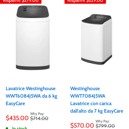
Risparmi
$279.00
Risparmi
$229.00
Lavatrice Westinghouse
Westinghouse
WWT6084J5WA da 6 kg
WWT7084J5WA
EasyCare
Lavatrice con carica
dall'alto da 7 kg EasyCare
Prezzo
$435.00
Prezzo
$714.00
scontato
Prezzo
$570.00
Prezzo
$799.00
scontato
In stock